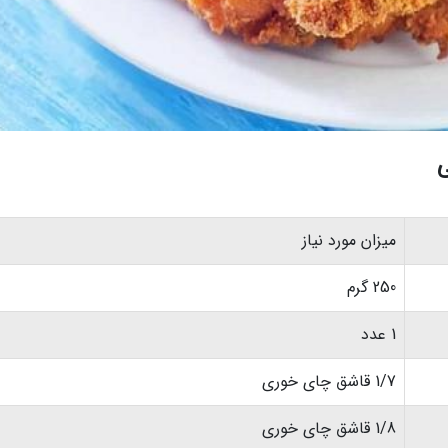
ی
میزان مورد نیاز
250 گرم
1 عدد
1/7 قاشق چای خوری
1/8 قاشق چای خوری