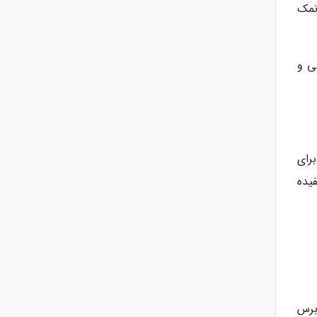
نمک
ی و
رای
یده
برس