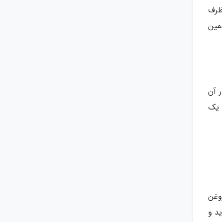
ظرف
مین
 آن
. یک
وغن
د و