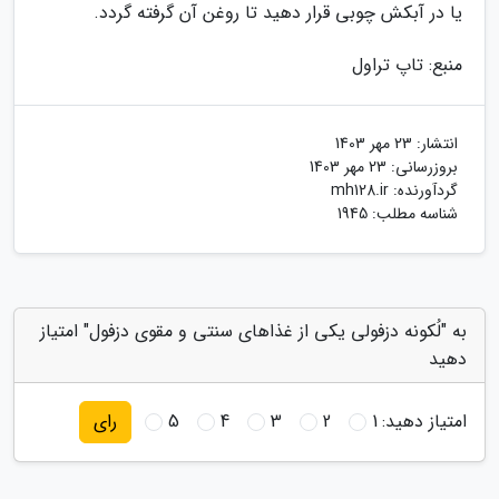
یا در آبکش چوبی قرار دهید تا روغن آن گرفته گردد.
منبع: تاپ تراول
انتشار:
23 مهر 1403
بروزرسانی:
23 مهر 1403
گردآورنده:
mh128.ir
شناسه مطلب: 1945
به "لُکونه دزفولی یکی از غذاهای سنتی و مقوی دزفول" امتیاز
دهید
امتیاز دهید:
1
2
3
4
5
رای