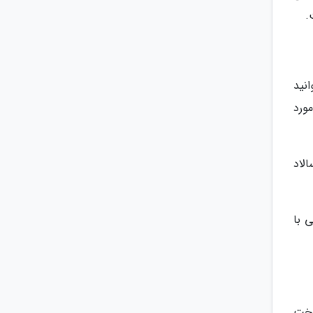
.
نید
ورد
لاد
 با
سخت