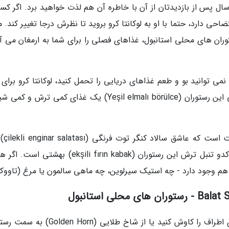
ال پس از بازدیدتان از آن با خاطره آن هم لذت خواهید برد. اگر کسی
حی دارد، حتما با او به لوکانتا کرو بروید تا نظرش درجا تغییر کند. 
ستوران های محلی استانبول، غذاهای فصلی را برای شما به ارمغان می آ
 نمی توانید بو و طعم غذاهای دریایی را تحمل کنید، لوکانتا کرو برای
هم راه حلی دارد. غذای سیب سبز و لوبیای دریایی این رستوران (Yeşil elmalı börülce) یک غذای کمی ترش
خلاقیت آن ها به همین 
رستوران نشوید. اگر به غذاهای ترش علاقه دارید، کدو تنبل ترش این رستوران (ekşili fırın kabak) بهش
 هم وجود دارد - چه استیک سیرلوین، چه ماهی سالمون یا مرغ (تاووک
چه بخواهید کلیساها، مساجد و کنیسه های زیبای اطراف را کاوش کنید یا از شاخ طلایی (orn