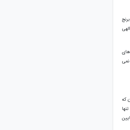
با برنج
لهی
های
نمی
 که
تنها
ایین