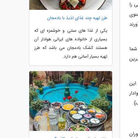
 را
منوی
طرز تهیه چند غذای لذیذ با بادمجان
ورند
یکی از غذا های سنتی و خوشمزه ای که
بسیاری از خانواده های ایرانی هوادار آن
هستند کشک بادمجان می باشد که طرز
 شما
تهیه بسیار آسانی هم دارد.
 و کمی شیرین
جا ختم نمی گردد. سخت است که عاشق سالاد کنگر توت فرنگی (çilekli enginar salatası) این
تی است. اگر هوادار
).
Golden H) به سمت رستوران