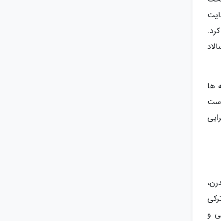
دایت
کرد.
الاد
 ها
 است
ایی
رن،
رکی
ی و