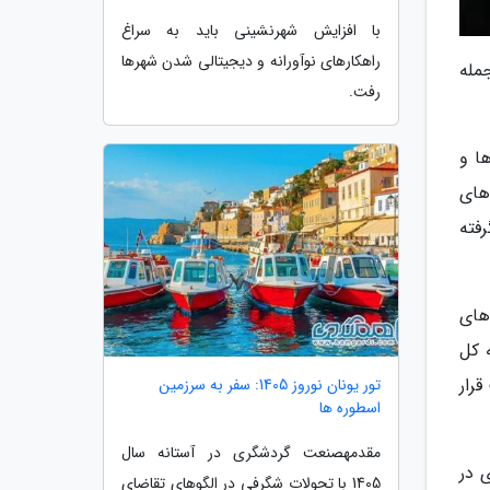
با افزایش شهرنشینی باید به سراغ
راهکارهای نوآورانه و دیجیتالی شدن شهرها
مله
رفت.
د. نقدها و
های
ا قرار گرفته
های
 کل
رار
تور یونان نوروز 1405: سفر به سرزمین
اسطوره ها
مقدمهصنعت گردشگری در آستانه سال
ی در
1405 با تحولات شگرفی در الگوهای تقاضای