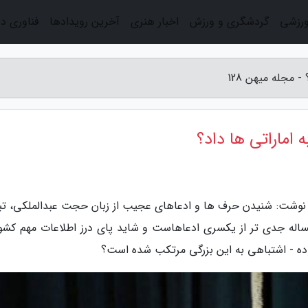
ورزشی
گردشگری و ورزش
اخبار هنری
آخرین رویدادها
فناوری د
 مجله میهن 128
 اماراتی ها داد؟
قنبری در اکو ایران نوشت: شنیدن حرف ها و ادعاهای عجیب از زبان حجت عبدالملکی، ت
ساله جدی تر از یکسری ادعاهاست و شاید پای درز اطلاعات مهم کشور
وده - اشتباهی به این بزرگی مرتکب شده است؟