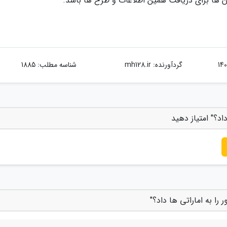
دن ها برای دریافت همین اطلاعات و طرح ها باشد.
گردآورنده:
mh128.ir
شناسه مطلب: 1885
اد؟" امتیاز دهید
را به اماراتی ها داد؟"