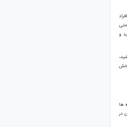
راد
حتی
د و
ید،
بخش
 ها
 در