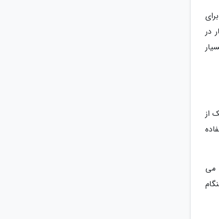
برای
 در
یار
 از
اده
 می
گام