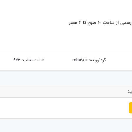
ت 10 صبح تا 6 عصر
گردآورنده:
mh128.ir
شناسه مطلب: 1973
ید