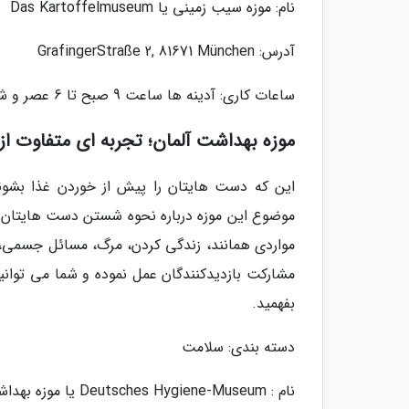
نام: موزه سیب زمینی یا Das Kartoffelmuseum
آدرس: GrafingerStraße 2, 81671 München
ساعات کاری: آدینه ها ساعت 9 صبح تا 6 عصر و شنبه ها از 11 صبح تا 5 عصر
موزه بهداشت آلمان؛ تجربه ای متفاوت ا
این که دست هایتان را پیش از خوردن غذا بشوئید
موضوع این موزه درباره نحوه شستن دست هایتان یا
مواردی همانند، زندگی کردن، مرگ، مسائل جسمی، ر
مشارکت بازدیدکنندگان عمل نموده و شما می توان
بفهمید.
دسته بندی: سلامت
نام : Deutsches Hygiene-Museum یا موزه بهداشت آلمان