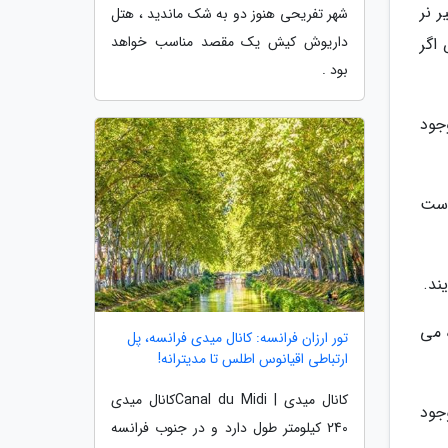
 نر
شهر تفریحی هنوز دو به شک ماندید ، هتل
داریوش کیش یک مقصد مناسب خواهد
اگر
بود .
وجود
دست
ند.
 می
تور ارزان فرانسه: کانال میدی فرانسه، پل
ارتباطی اقیانوس اطلس تا مدیترانه!
کانال میدی | Canal du Midiکانال میدی
جود
240 کیلومتر طول دارد و در جنوب فرانسه