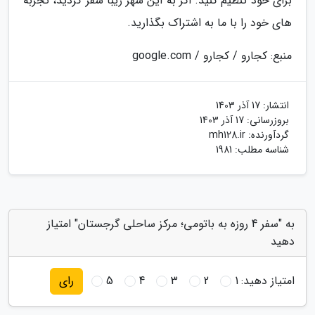
برای خود تنظیم کنید. اگر به این شهر زیبا سفر کردید، تجربه
های خود را با ما به اشتراک بگذارید.
منبع: کجارو / کجارو / google.com
انتشار:
17 آذر 1403
بروزرسانی:
17 آذر 1403
گردآورنده:
mh128.ir
شناسه مطلب: 1981
به "سفر 4 روزه به باتومی؛ مرکز ساحلی گرجستان" امتیاز
دهید
امتیاز دهید:
1
2
3
4
5
رای