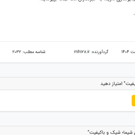
.
گردآورنده:
mh128.ir
شناسه مطلب: 2032
فیت" امتیاز دهید
 شیما؛ شیک و باکیفیت"