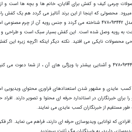
13 مشغول فراوری محصولات چرمی کیف و کفش برای آقایان، خانم ها و بچه ها است و از
 میرود. محصولی که اینجا از این برند آنالیز می گردد هم یک کفش را
است که با عنوان کفش راحتی مردانه کفش شیما مدل 478093442 شناخته می گردد و جنس رویه آن از چرم مصنو
وخت به رویه وصل شده است. این کفش بسیار سبک است و طراحی و 
حی محصولات نایکی می افتید. نکته دیگر اینکه اگرچه زیره این کفش
برای آنالیز کفش راحتی مردانه کفش شیما مدل 478093442 و آشنایی بیشتر با ویژگی های آن ، از شما دعوت می 
، کسب عایدی و مشهور شدن استعدادهای فراوری محتوای ویدیویی ا
ا برای خبرنگاران در استاندارد حرفه ای محتوا و تصویر دارند. افراد 
 به طور مستقیم از خبرنگاران کسب عایدی می نمایند.
افرادی که توانایی ویدیوسازی حرفه ای دارند، فراهم می نماید. اگر فک
یدیوسازی دارید، به خبرنگاران مگ تَلِنت بپیوندید.