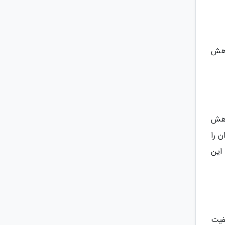
اهش
اهش
ن را
این
فیت