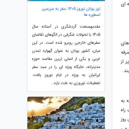
ه ای
تور یونان نوروز 1405: سفر به سرزمین
اسطوره ها
مقدمهصنعت گردشگری در آستانه سال
1405 با تحولات شگرفی در الگوهای تقاضای
سفرهای خارجی روبرو شده است. در این
های
میان، کشور یونان به عنوان گهواره تمدن
رفه
غربی و یکی از اصلی ترین مقاصد حوزه
ر از
مدیترانه، جایگاه ویژه ای را در سبد سفر
ند.
ایرانیان به ویژه در ایام نوروز یافت.
تعطیلات نوروزی به علت بازه...
 به
 راه
روز
 می