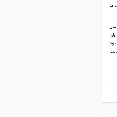
 در
یدن
رای
 خود
سایت