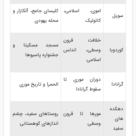
اموی، اسلامی،
کلیسای جامع، آلکازار و
سویل
کاتولیک
محله یهودی
خلافت قرون
مسجد مسکیتا و
کوردوبا
وسطی، اندلس
جشنواره پاسیوها
اسلامی
دوران موری تا
گرانادا
الحمرا و تاریخ موری
سقوط گرانادا
دهکده
مورها تا قرون
روستاهای سفید، چشم
های
وسطی
اندازهای کوهستانی
سفید