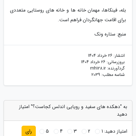
بله، فینکاها، مهمان خانه ها و خانه های روستایی متعددی
برای اقامت جهانگردان فراهم است.
منبع: ستاره ونک
انتشار:
26 خرداد 1404
بروزرسانی:
26 خرداد 1404
گردآورنده:
mh128.ir
شناسه مطلب: 2039
به "دهکده های سفید و رویایی اندلس کجاست؟" امتیاز
دهید
امتیاز دهید:
1
2
3
4
5
رای