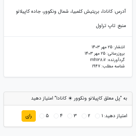
آدرس: کانادا، بریتیش کلمبیا، شمال ونکوور، جاده کاپیلانو
منبع: تاپ تراول
انتشار:
25 مهر 1403
بروزرسانی:
25 مهر 1403
گردآورنده:
mh128.ir
شناسه مطلب: 1947
به "پل معلق کاپیلانو ونکوور ☀️ کانادا" امتیاز دهید
امتیاز دهید:
1
2
3
4
5
رای