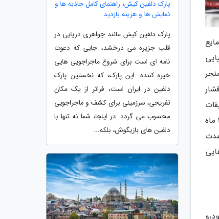
پارک دلفین کیش؛ راهنمای کامل جاذبه ها و
نمایش ها و هزینه بازدید
پارک دلفین کیش مانند جواهری دریایی در
ایع
قلب جزیره می درخشد، جایی که دعوت
ایی
نامه ای است برای شروع ماجراجویی هایی
نجر
خیره کننده. این پارک، که نخستین پارک
شار
دلفین در ایران است، فراتر از یک مکان
تفریحی، سرزمینی برای کشف و ماجراجویی
تحقیقات
محسوب می گردد. در اینجا، شما نه تنها با
نشان می دهد که عمر باتری خودرو در فصل سرما بیش از 51 ماه خواهد بود در صورتی که در فصل گرما عمر آن به 30 ماه
دلفین های بازیگوش، بلکه...
که این مدت
ایی
درو