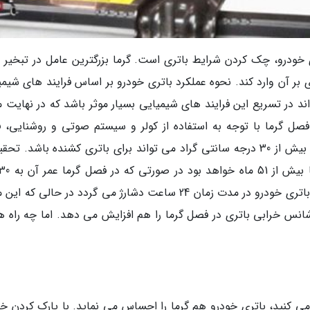
ی خودرو، چک کردن شرایط باتری است. گرما بزرگترین عامل در تبخیر م
بر آن وارد کند. نحوه عملکرد باتری خودرو بر اساس فرایند های شیمی
د در تسریع این فرایند های شیمیایی بسیار موثر باشد که در نهایت م
صل گرما با توجه به استفاده از کولر و سیستم صوتی و روشنایی، ف
بیشتری به باتری وارد می گردد در حالی که گرمای بیش از 30 درجه سانتی گراد می تواند برای باتری کشنده باشد. 
کاهش پیدا می نماید. هم چنین در فصل تابستان باتری خودرو در مدت زمان 24 ساعت دشارژ می گردد در حالی 
انس خرابی باتری در فصل گرما را هم افزایش می دهد. اما چه راه ه
ی کنید، باتری خودرو هم گرما را احساس می نماید. با پارک کردن خو