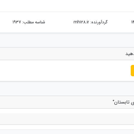
گردآورنده:
mh128.ir
شناسه مطلب: 1937
دهید
ی تابستان"