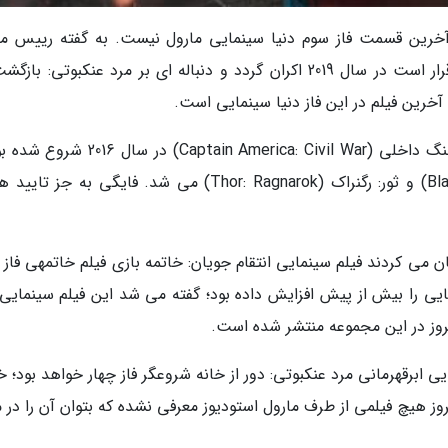
ی آخرین قسمت فاز سوم دنیا سینمایی مارول نیست. به گفته رییس ما
استودیوز، فیلم تازه مرد عنکبوتی: دور از خانه که قرار است در سال 2019 اکران گردد و دنباله ای بر مرد عنکبوتی: 
این فاز از دنیا سینمایی مارول با کاپیتان آمریکا: جنگ داخلی (Captain America: Civil War)
شامل آثار محبوبی چون پلنگ سیاه (Black Panther) و ثور: رگنراک (Thor: Ragnarok) می شد. فایگی به ج
ن می کردند فیلم سینمایی انتقام جویان: خاتمه بازی فیلم خاتمهی فاز
 را بیش از پیش افزایش داده بود؛ گفته می شد این فیلم سینمایی ق
 ابرقهرمانی مرد عنکبوتی: دور از خانه شروعگر فاز چهار خواهد بود؛ 
ز هیچ فیلمی از طرف مارول استودیوز معرفی نشده که بتوان آن را در م