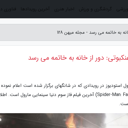
ورزشی
گردشگری و ورزش
اخبار هنری
آخرین رویدادها
فناوری د
نه به خاتمه می رسد - مجله میهن 128
عنکبوتی: دور از خانه به خاتمه می رسد
 فایگی رییس مارول استودیوز در رویدادی که در شانگهای برگزار شده است اعلام نموده 
سینمایی مرد عنکبوتی: دور از خانه (Spider-Man: Far From Home) آخرین فیلم فاز سوم دنیا سینمایی مارول است.
است.