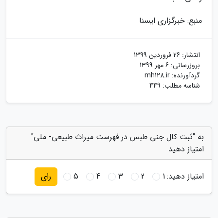
منبع: خبرگزاری ایسنا
انتشار:
26 فروردین 1399
بروزرسانی:
6 مهر 1399
گردآورنده:
mh128.ir
شناسه مطلب: 449
به "ثبت کال جنی طبس در فهرست میراث طبیعی- ملی"
امتیاز دهید
امتیاز دهید:
1
2
3
4
5
رای